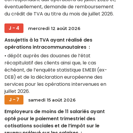
Construire votre
Lu
Ma
Me
Je
Ve
Sa
Di
Recherche
éventuellement, demande de remboursement
patrimoine
Dématérialiser vos
du crédit de TVA au titre du mois de juillet 2026.
27
28
29
30
31
1
2
documents
Vie du cabinet
Être prêt pour la
J - 4
3
4
5
6
7
8
9
mercredi 12 août 2026
facturation électronique
Actualités
Assujettis à la TVA ayant réalisé des
10
11
12
13
14
15
16
opérations intracommunautaires :
17
18
19
20
21
22
23
Nous rejoindre
• dépôt auprès des douanes de l’état
24
25
26
27
28
29
30
récapitulatif des clients ainsi que, le cas
échéant, de l’enquête statistique EMEBI (ex-
MEG
31
1
2
3
4
5
6
DEB) et de la déclaration européenne des
services pour les opérations intervenues en
I Suite
juillet 2026.
J - 7
samedi 15 août 2026
Employeurs de moins de 11 salariés ayant
Idépot
opté pour le paiement trimestriel des
cotisations sociales et de l’impôt sur le
Silae
revenu prélevé sur les salaires :